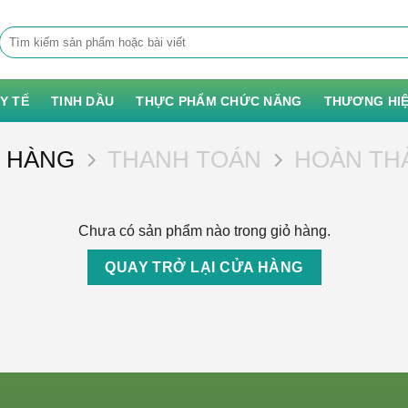
Tìm
kiếm:
 Y TẾ
TINH DẦU
THỰC PHẨM CHỨC NĂNG
THƯƠNG HI
Ỏ HÀNG
THANH TOÁN
HOÀN TH
Chưa có sản phẩm nào trong giỏ hàng.
QUAY TRỞ LẠI CỬA HÀNG