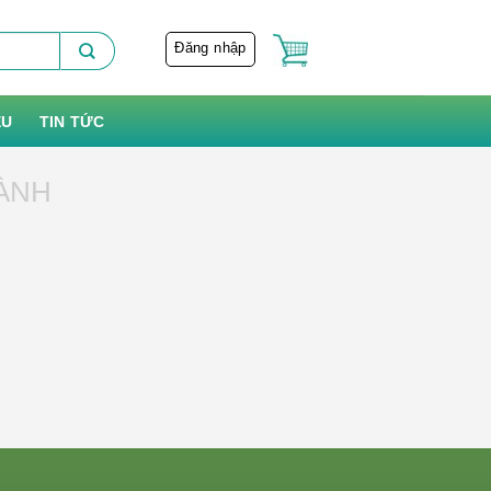
Đăng nhập
ỆU
TIN TỨC
ÀNH