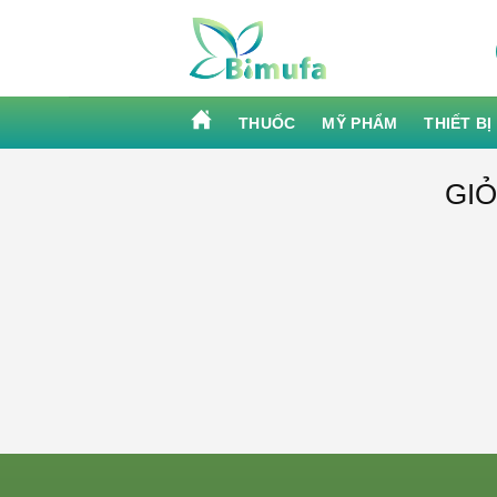
Skip
to
content
THUỐC
MỸ PHẨM
THIẾT BỊ
GI