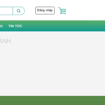
Đăng nhập
ỆU
TIN TỨC
ÀNH