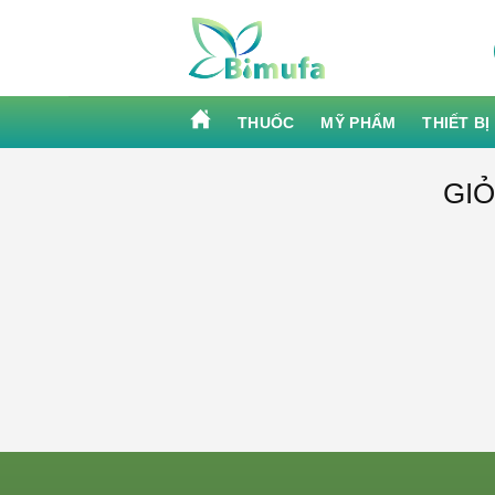
Skip
to
content
THUỐC
MỸ PHẨM
THIẾT BỊ
GI