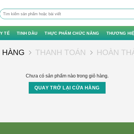
Tìm
kiếm:
 Y TẾ
TINH DẦU
THỰC PHẨM CHỨC NĂNG
THƯƠNG HI
Ỏ HÀNG
THANH TOÁN
HOÀN TH
Chưa có sản phẩm nào trong giỏ hàng.
QUAY TRỞ LẠI CỬA HÀNG